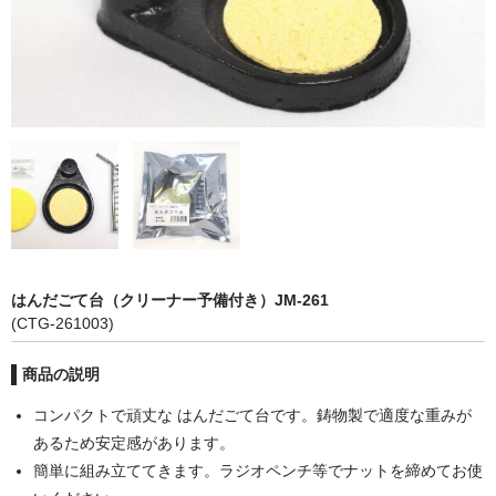
カーライト
リレー
バルブ
ヒューズ
リニアガイド
材料
はんだごて台（クリーナー予備付き）JM-261
アルミ板
(CTG-261003)
鉄板
商品の説明
ケミカルウッド
コンパクトで頑丈な はんだごて台です。鋳物製で適度な重みが
あるため安定感があります。
ペレット
簡単に組み立ててきます。ラジオペンチ等でナットを締めてお使