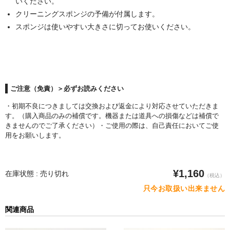
いください。
POMプレート
クリーニングスポンジの予備が付属します。
アクリル板
スポンジは使いやすい大きさに切ってお使いください。
ツール・計測
オシロスコープ
はんだ
ご注意（免責）＞必ずお読みください
・初期不良につきましては交換および返金により対応させていただきま
ノギス・スライドカッター
す。（購入商品のみの補償です。機器または道具への損傷などは補償で
きませんのでご了承ください）・ご使用の際は、自己責任においてご使
ライト照明
用をお願いします。
工具
¥1,160
在庫状態 : 売り切れ
電流電圧計
（税込）
只今お取扱い出来ません
シリンジ・シリンダ
関連商品
量り