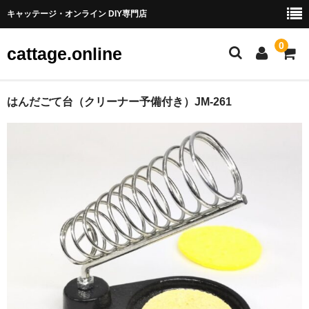
キャッテージ・オンライン DIY専門店
0
cattage.online
部品・パーツ
はんだごて台（クリーナー予備付き）JM-261
ケーブル・ワイヤ
チューブ
コネクタ端子
LED
電源
スイッチ
アーケードスイッチ