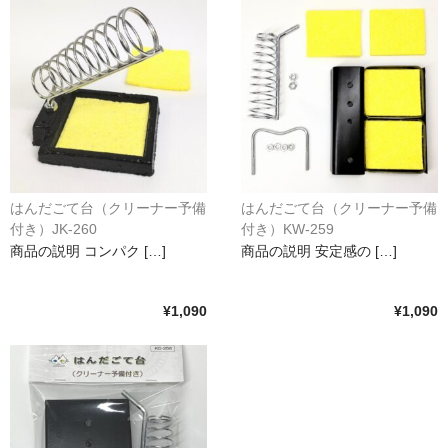
水平器
フットスイッチ
ヒートプレート
アウトドア・ホビー
車・バイク
はんだごて台（クリーナー予備
はんだごて台（クリーナー予備
生活雑貨
付き）JK-260
付き）KW-259
商品の説明 コンパク […]
商品の説明 安定感の […]
実験・電子工作
¥1,090
¥1,090
工芸・アート
大工・ガレージ
アウトレット品
まとめ売り