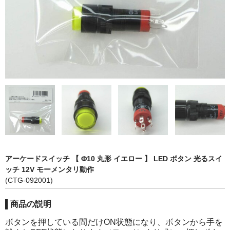
カーライト
リレー
バルブ
ヒューズ
リニアガイド
材料
アルミ板
アーケードスイッチ 【 Φ10 丸形 イエロー 】 LED ボタン 光るスイ
鉄板
ッチ 12V モーメンタリ動作
(CTG-092001)
ケミカルウッド
商品の説明
ペレット
ボタンを押している間だけON状態になり、ボタンから手を