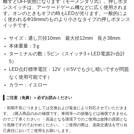
離すとOFF状態になります（モーメンタリ式）。押しボタ
POMプレート
ンスイッチは、アーケードゲーム機などに広く使用されま
す。オンのときもオフの時もLEDが光ります。一般的によ
アクリル板
く使われるΦ16mmのものより小さなタイプの押しボタンス
イッチです。
ツール・計測
サイズ：通し穴径10mm 最大径12mm 長さ38mm
オシロスコープ
本体重量：3ｇ
はんだ
ターミナルの数：5ピン（スイッチ3＋LED電源2=合計
5）
ノギス・スライドカッター
LED点灯標準電圧：12V（※5Vでも少し暗いですが問題
ライト照明
なく使用可能です）
カラー：イエロー
工具
ご注意（免責）＞必ずお読みください
電流電圧計
・初期不良につきましては交換および返金により対応させていただきま
す。（購入商品のみの補償です。車両等への損傷などは補償できません
シリンジ・シリンダ
のでご了承ください）・高温となる環境下でのご使用は故障の原因とな
り危険ですのでおやめください。・ご使用の際は、道路交通法を守り自
量り
己責任においてご使用をお願いします。