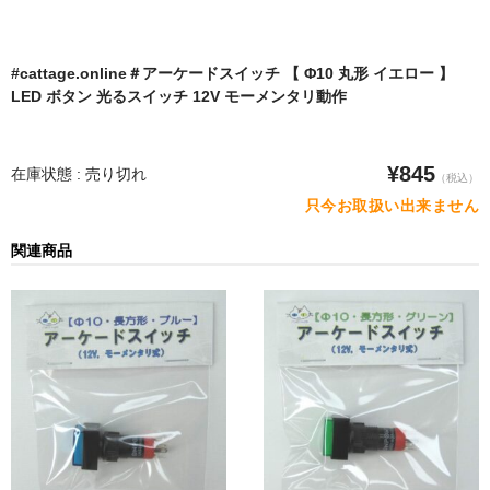
水平器
フットスイッチ
#cattage.online＃アーケードスイッチ 【 Φ10 丸形 イエロー 】
LED ボタン 光るスイッチ 12V モーメンタリ動作
ヒートプレート
アウトドア・ホビー
¥845
在庫状態 : 売り切れ
（税込）
車・バイク
只今お取扱い出来ません
生活雑貨
関連商品
実験・電子工作
工芸・アート
大工・ガレージ
アウトレット品
まとめ売り