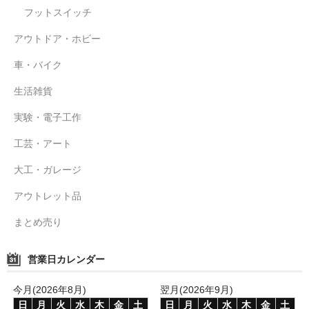
フットスイッチ
アウトドア・ホビー
車・バイク
生活雑貨
実験・電子工作
工芸・アート
大工・ガレージ
アウトレット品
まとめ売り
営業日カレンダー
今月(2026年8月)
翌月(2026年9月)
日
月
火
水
木
金
土
日
月
火
水
木
金
土