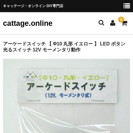
キャッテージ・オンライン DIY専門店
0
cattage.online
部品・パーツ
アーケードスイッチ 【 Φ10 丸形 イエロー 】 LED ボタン
光るスイッチ 12V モーメンタリ動作
ケーブル・ワイヤ
チューブ
コネクタ端子
LED
電源
スイッチ
アーケードスイッチ