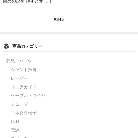
光るスイッチ 12V オルタネー
商品の説明 押すとオ […]
ト動作
¥845
商品カテゴリー
部品・パーツ
シャント抵抗
レーザー
リニアガイド
ケーブル・ワイヤ
チューブ
コネクタ端子
LED
電源