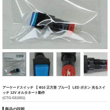
カーライト
リレー
バルブ
ヒューズ
リニアガイド
材料
アルミ板
鉄板
アーケードスイッチ 【 Φ10 正方形 ブルー】 LED ボタン 光るスイ
ケミカルウッド
ッチ 12V オルタネート動作
(CTG-031001)
ペレット
商品の説明