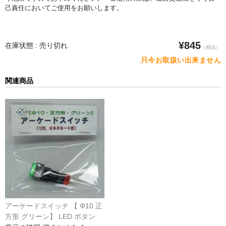
己責任においてご使用をお願いします。
水平器
フットスイッチ
¥845
在庫状態 : 売り切れ
（税込）
ヒートプレート
只今お取扱い出来ません
アウトドア・ホビー
関連商品
車・バイク
生活雑貨
実験・電子工作
工芸・アート
大工・ガレージ
アウトレット品
アーケードスイッチ 【 Φ10 正
方形 グリーン】 LED ボタン
まとめ売り