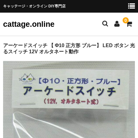
キャッテージ・オンライン DIY専門店
0
cattage.online
部品・パーツ
アーケードスイッチ 【 Φ10 正方形 ブルー】 LED ボタン 光
るスイッチ 12V オルタネート動作
ケーブル・ワイヤ
チューブ
コネクタ端子
LED
電源
スイッチ
アーケードスイッチ