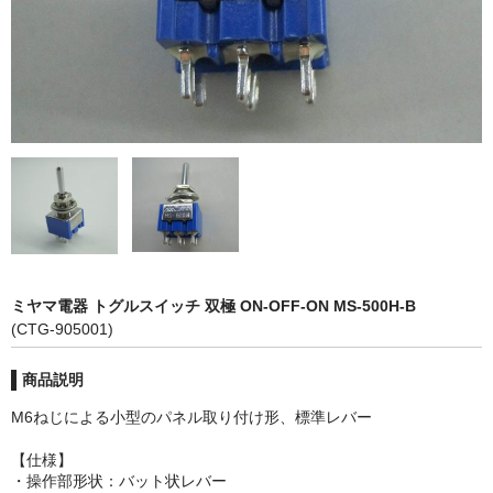
カーライト
リレー
バルブ
ヒューズ
リニアガイド
材料
ミヤマ電器 トグルスイッチ 双極 ON-OFF-ON MS-500H-B
アルミ板
(CTG-905001)
鉄板
商品説明
ケミカルウッド
M6ねじによる小型のパネル取り付け形、標準レバー
ペレット
【仕様】
・操作部形状：バット状レバー