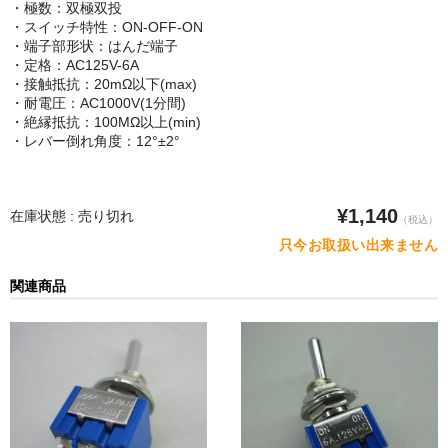
POMプレート
・極数：双極双投
・スイッチ特性：ON-OFF-ON
・端子部形状：はんだ端子
アクリル板
・定格：AC125V-6A
・接触抵抗：20mΩ以下(max)
ツール・計測
・耐電圧：AC1000V(1分間)
・絶縁抵抗：100MΩ以上(min)
オシロスコープ
・レバー倒れ角度：12°±2°
はんだ
¥1,140
ノギス・スライドカッター
在庫状態 : 売り切れ
（税込）
只今お取扱い出来ません
ライト照明
関連商品
工具
電流電圧計
シリンジ・シリンダ
量り