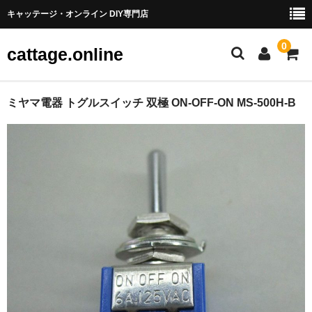
キャッテージ・オンライン DIY専門店
0
cattage.online
部品・パーツ
ミヤマ電器 トグルスイッチ 双極 ON-OFF-ON MS-500H-B
ケーブル・ワイヤ
チューブ
コネクタ端子
LED
電源
スイッチ
アーケードスイッチ