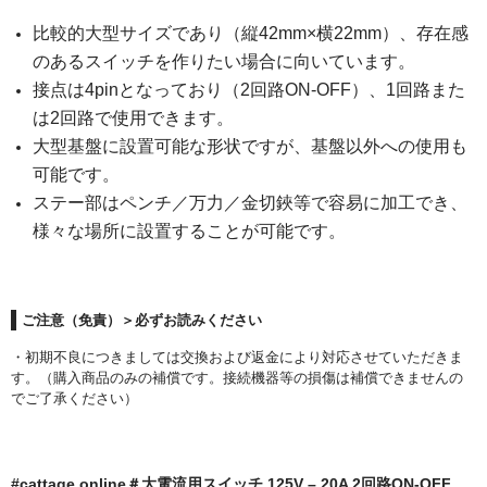
POMプレート
比較的大型サイズであり（縦42mm×横22mm）、存在感
アクリル板
のあるスイッチを作りたい場合に向いています。
接点は4pinとなっており（2回路ON-OFF）、1回路また
ツール・計測
は2回路で使用できます。
オシロスコープ
大型基盤に設置可能な形状ですが、基盤以外への使用も
可能です。
はんだ
ステー部はペンチ／万力／金切鋏等で容易に加工でき、
様々な場所に設置することが可能です。
ノギス・スライドカッター
ライト照明
ご注意（免責）＞必ずお読みください
工具
・初期不良につきましては交換および返金により対応させていただきま
電流電圧計
す。（購入商品のみの補償です。接続機器等の損傷は補償できませんの
でご了承ください）
シリンジ・シリンダ
量り
#cattage.online＃大電流用スイッチ 125V – 20A 2回路ON-OFF