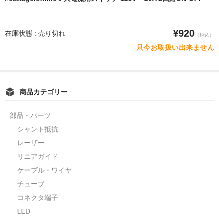
水平器
フットスイッチ
¥920
在庫状態 : 売り切れ
（税込）
只今お取扱い出来ません
ヒートプレート
アウトドア・ホビー
車・バイク
商品カテゴリー
生活雑貨
部品・パーツ
シャント抵抗
実験・電子工作
レーザー
工芸・アート
リニアガイド
ケーブル・ワイヤ
大工・ガレージ
チューブ
アウトレット品
コネクタ端子
LED
まとめ売り