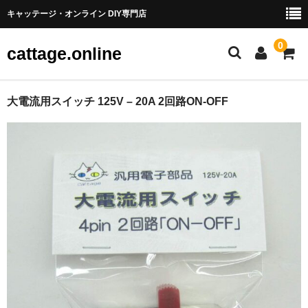
キャッテージ・オンライン DIY専門店
0
cattage.online
部品・パーツ
大電流用スイッチ 125V – 20A 2回路ON-OFF
ケーブル・ワイヤ
チューブ
コネクタ端子
LED
電源
スイッチ
アーケードスイッチ