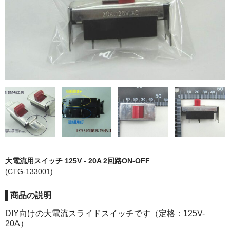
カーライト
リレー
バルブ
ヒューズ
リニアガイド
材料
アルミ板
大電流用スイッチ 125V - 20A 2回路ON-OFF
鉄板
(CTG-133001)
ケミカルウッド
商品の説明
ペレット
DIY向けの大電流スライドスイッチです（定格：125V-
20A）