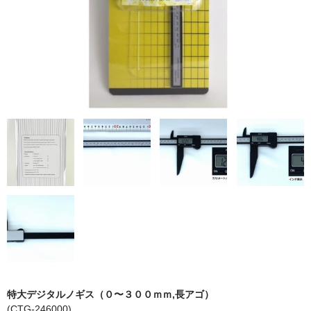
カーライト
リレー
バルブ
ヒューズ
リニアガイド
材料
アルミ板
鉄板
ケミカルウッド
ペレット
特大デジタルノギス（０〜３００ｍｍ,長アゴ）
(CTG-246000)