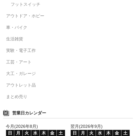
フットスイッチ
アウトドア・ホビー
車・バイク
生活雑貨
実験・電子工作
工芸・アート
大工・ガレージ
アウトレット品
まとめ売り
営業日カレンダー
今月(2026年8月)
翌月(2026年9月)
日
月
火
水
木
金
土
日
月
火
水
木
金
土