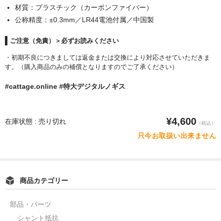
材質：プラスチック（カーボンファイバー）
水平器
公称精度：±0.3mm／LR44電池付属／中国製
フットスイッチ
ご注意（免責）＞必ずお読みください
ヒートプレート
・初期不良につきましては返金または交換により対応させていただきま
す。（購入商品のみの補償となりますのでご了承ください）
アウトドア・ホビー
#cattage.online #特大デジタルノギス
車・バイク
生活雑貨
¥4,600
在庫状態 : 売り切れ
（税込）
実験・電子工作
只今お取扱い出来ません
工芸・アート
大工・ガレージ
商品カテゴリー
アウトレット品
部品・パーツ
まとめ売り
シャント抵抗