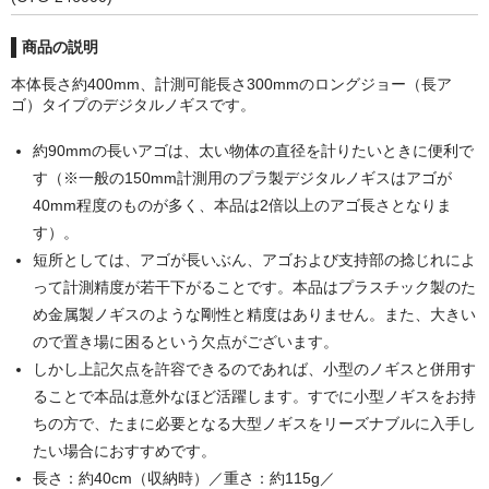
POMプレート
商品の説明
アクリル板
本体長さ約400mm、計測可能長さ300mmのロングジョー（長ア
ツール・計測
ゴ）タイプのデジタルノギスです。
オシロスコープ
約90mmの長いアゴは、太い物体の直径を計りたいときに便利で
す（※一般の150mm計測用のプラ製デジタルノギスはアゴが
はんだ
40mm程度のものが多く、本品は2倍以上のアゴ長さとなりま
す）。
ノギス・スライドカッター
短所としては、アゴが長いぶん、アゴおよび支持部の捻じれによ
ライト照明
って計測精度が若干下がることです。本品はプラスチック製のた
め金属製ノギスのような剛性と精度はありません。また、大きい
工具
ので置き場に困るという欠点がございます。
しかし上記欠点を許容できるのであれば、小型のノギスと併用す
電流電圧計
ることで本品は意外なほど活躍します。すでに小型ノギスをお持
シリンジ・シリンダ
ちの方で、たまに必要となる大型ノギスをリーズナブルに入手し
たい場合におすすめです。
量り
長さ：約40cm（収納時）／重さ：約115g／