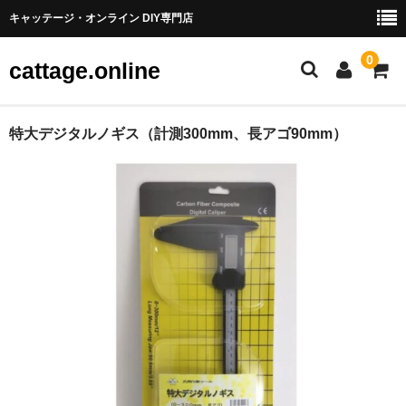
キャッテージ・オンライン DIY専門店
0
cattage.online
部品・パーツ
特大デジタルノギス（計測300mm、長アゴ90mm）
ケーブル・ワイヤ
チューブ
コネクタ端子
LED
電源
スイッチ
アーケードスイッチ