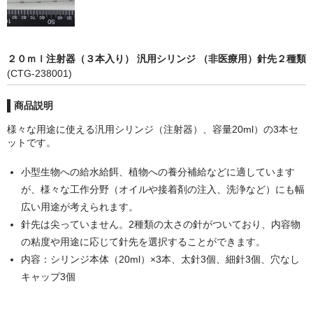
POMプレート
アクリル板
２０ｍｌ注射器（３本入り） 汎用シリンジ （非医療用）針先２種類
ツール・計測
(CTG-238001)
オシロスコープ
商品説明
はんだ
様々な用途に使える汎用シリンジ（注射器）、容量20ml）の3本セ
ットです。
ノギス・スライドカッター
小型生物への給水給餌、植物への養分補給などに適しています
ライト照明
が、様々な工作分野（オイルや接着剤の注入、洗浄など）にも幅
広い用途が考えられます。
工具
針先は尖っていません。2種類の太さの針がついており、内容物
電流電圧計
の粘度や用途に応じて針先を選択することができます。
内容：シリンジ本体（20ml）×3本、太針3個、細針3個、穴なし
シリンジ・シリンダ
キャップ3個
量り