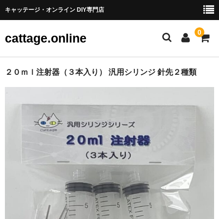
キャッテージ・オンライン DIY専門店
0
cattage.online
部品・パーツ
２０ｍｌ注射器（３本入り） 汎用シリンジ 針先２種類
ケーブル・ワイヤ
チューブ
コネクタ端子
LED
電源
スイッチ
アーケードスイッチ