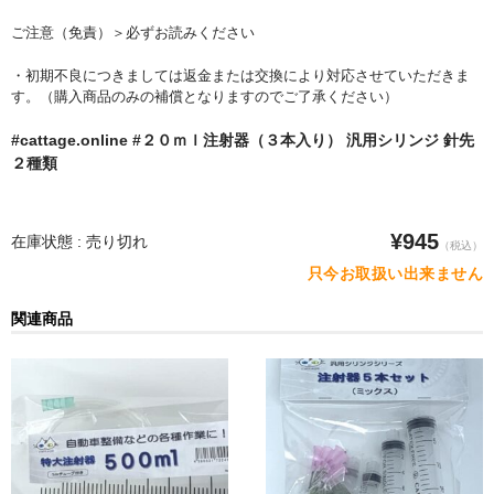
水平器
ご注意（免責）＞必ずお読みください
フットスイッチ
・初期不良につきましては返金または交換により対応させていただきま
す。（購入商品のみの補償となりますのでご了承ください）
ヒートプレート
#cattage.online #２０ｍｌ注射器（３本入り） 汎用シリンジ 針先
アウトドア・ホビー
２種類
車・バイク
¥945
在庫状態 : 売り切れ
（税込）
生活雑貨
只今お取扱い出来ません
実験・電子工作
関連商品
工芸・アート
大工・ガレージ
アウトレット品
まとめ売り