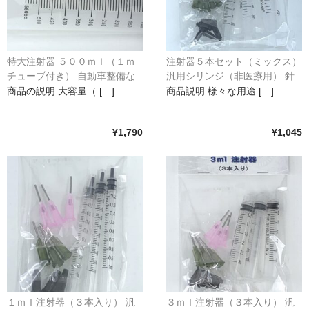
特大注射器 ５００ｍｌ（１ｍ
注射器５本セット（ミックス）
チューブ付き） 自動車整備な
汎用シリンジ（非医療用） 針
どの各種作業に
先２種類
商品の説明 大容量（ […]
商品説明 様々な用途 […]
¥1,790
¥1,045
１ｍｌ注射器（３本入り） 汎
３ｍｌ注射器（３本入り） 汎