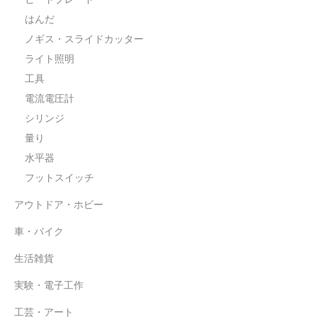
水平器
はんだ
ノギス・スライドカッター
フットスイッチ
ライト照明
ヒートプレート
工具
電流電圧計
アウトドア・ホビー
シリンジ
車・バイク
量り
水平器
生活雑貨
フットスイッチ
実験・電子工作
アウトドア・ホビー
工芸・アート
車・バイク
大工・ガレージ
生活雑貨
アウトレット品
実験・電子工作
まとめ売り
工芸・アート