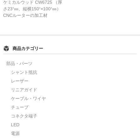
ケミカルウッド CW6725 （厚
さ23⁺㎜、縦横150⁺×100⁺㎜）
カーライト
CNCルーターの加工材
リレー
バルブ
商品カテゴリー
ヒューズ
リニアガイド
部品・パーツ
シャント抵抗
材料
レーザー
アルミ板
リニアガイド
ケーブル・ワイヤ
鉄板
チューブ
ケミカルウッド
コネクタ端子
LED
ペレット
電源