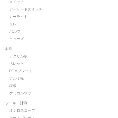
POMプレート
スイッチ
アーケードスイッチ
アクリル板
カーライト
ツール・計測
リレー
バルブ
オシロスコープ
ヒューズ
はんだ
材料
アクリル板
ノギス・スライドカッター
ペレット
ライト照明
POMプレート
アルミ板
工具
鉄板
電流電圧計
ケミカルウッド
シリンジ・シリンダ
ツール・計測
オシロスコープ
量り
ヒートプレート