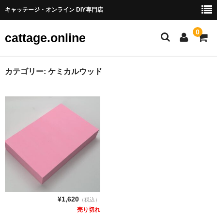
キャッテージ・オンライン DIY専門店
0
cattage.online
部品・パーツ
カテゴリー:
ケミカルウッド
ケーブル・ワイヤ
チューブ
コネクタ端子
LED
電源
スイッチ
¥1,620
（税込）
売り切れ
アーケードスイッチ