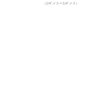
（1/4”メスー1/4”メス）