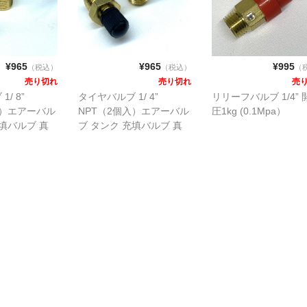
¥965
¥965
¥995
（税込）
（税込）
（
売り切れ
売り切れ
売
/ 8”
タイヤバルブ 1/ 4”
リリーフバルブ 1/4” 
入）エアーバル
NPT（2個入）エアーバル
圧1kg (0.1Mpa）
充填バルブ 真
ブ タンク 充填バルブ 真
ンプレッサー
鍮製 車用コンプレッサー
る
で充填できる