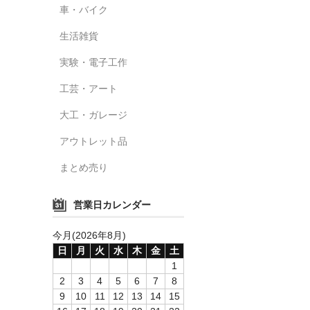
車・バイク
生活雑貨
実験・電子工作
工芸・アート
大工・ガレージ
アウトレット品
まとめ売り
営業日カレンダー
今月(2026年8月)
日
月
火
水
木
金
土
1
2
3
4
5
6
7
8
9
10
11
12
13
14
15