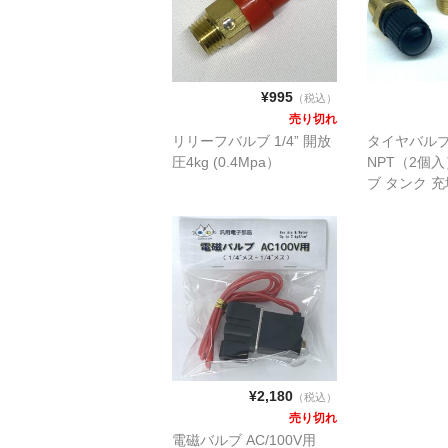
¥995
（税込）
売り切れ
リリーフバルブ 1/4” 開放
タイヤバルブ 1
圧4kg (0.4Mpa）
NPT（2個
ブ タンク 
鍮製 車用コ
で充填でき
¥2,180
（税込）
売り切れ
電磁バルブ AC/100V用