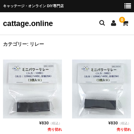
キャッテージ・オンライン DIY専門店
0
cattage.online
部品・パーツ
カテゴリー:
リレー
ケーブル・ワイヤ
チューブ
コネクタ端子
LED
電源
スイッチ
¥830
¥830
（税込）
（税込）
売り切れ
売り切れ
アーケードスイッチ