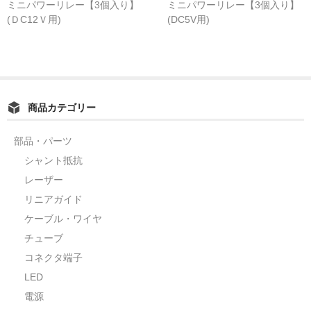
ミニパワーリレー【3個入り】
ミニパワーリレー【3個入り】
(ＤC12Ｖ用)
(DC5V用)
カーライト
リレー
バルブ
商品カテゴリー
ヒューズ
リニアガイド
部品・パーツ
シャント抵抗
材料
レーザー
アルミ板
リニアガイド
ケーブル・ワイヤ
鉄板
チューブ
ケミカルウッド
コネクタ端子
LED
ペレット
電源