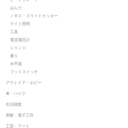
水平器
はんだ
ノギス・スライドカッター
フットスイッチ
ライト照明
ヒートプレート
工具
電流電圧計
アウトドア・ホビー
シリンジ
車・バイク
量り
水平器
生活雑貨
フットスイッチ
実験・電子工作
アウトドア・ホビー
工芸・アート
車・バイク
大工・ガレージ
生活雑貨
アウトレット品
実験・電子工作
まとめ売り
工芸・アート