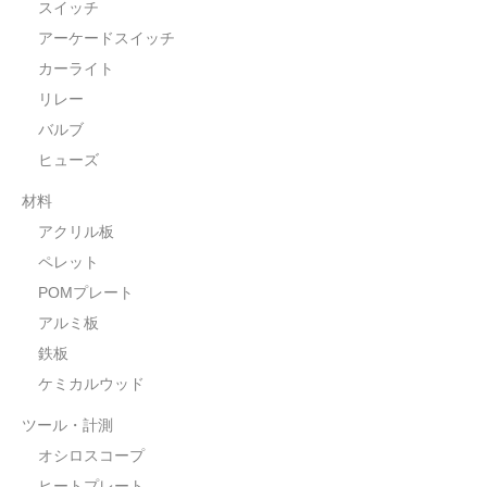
POMプレート
スイッチ
アーケードスイッチ
アクリル板
カーライト
ツール・計測
リレー
バルブ
オシロスコープ
ヒューズ
はんだ
材料
アクリル板
ノギス・スライドカッター
ペレット
ライト照明
POMプレート
アルミ板
工具
鉄板
電流電圧計
ケミカルウッド
シリンジ・シリンダ
ツール・計測
オシロスコープ
量り
ヒートプレート