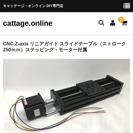
キャッテージ・オンライン DIY専門店
0
cattage.online
部品・パーツ
CNC Z-axis リニアガイド スライドテーブル（ストローク
250ｍｍ）ステッピング・モーター付属
ケーブル・ワイヤ
チューブ
コネクタ端子
LED
電源
スイッチ
アーケードスイッチ