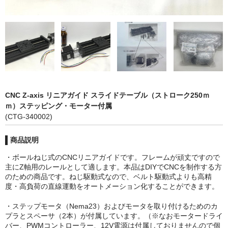
カーライト
リレー
バルブ
ヒューズ
CNC Z-axis リニアガイド スライドテーブル（ストローク250ｍ
リニアガイド
ｍ）ステッピング・モーター付属
(CTG-340002)
材料
商品説明
アルミ板
・ボールねじ式のCNCリニアガイドです。フレームが頑丈ですので
鉄板
主にZ軸用のレールとして適します。本品はDIYでCNCを制作する方
のための商品です。ねじ駆動式なので、ベルト駆動式よりも高精
度・高負荷の直線運動をオートメーション化することができます。
ケミカルウッド
・ステップモータ（Nema23）およびモータを取り付けるためのカ
ペレット
プラとスペーサ（2本）が付属しています。（※なおモータードライ
バー、PWMコントローラー、12V電源は付属しておりませんので個