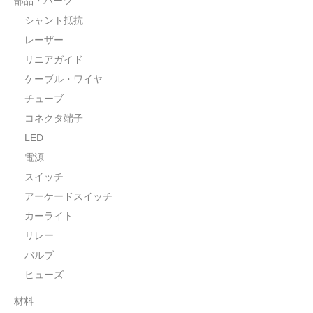
部品・パーツ
水平器
シャント抵抗
レーザー
フットスイッチ
リニアガイド
ヒートプレート
ケーブル・ワイヤ
チューブ
アウトドア・ホビー
コネクタ端子
車・バイク
LED
電源
生活雑貨
スイッチ
実験・電子工作
アーケードスイッチ
カーライト
工芸・アート
リレー
大工・ガレージ
バルブ
ヒューズ
アウトレット品
材料
まとめ売り