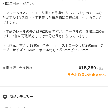
POMプレート
別にご用意ください。）
アクリル板
・フレームはVスロットに準拠した形状になっていますので、あな
たがアルミVスロットで制作した構造物に自在に取り付けることが
ツール・計測
できます。
・本品のレールの長さは約280㎜ですが、テーブルの可動域は250㎜
オシロスコープ
です。Z軸の可動域としては十分な長さになっています。
はんだ
・【諸元】重さ：1930g 全長：mm ストローク：約250mm テ
ーブルサイズ：76mm ボールねじ：径8mmピッチ8mm
ノギス・スライドカッター
ライト照明
¥15,250
在庫状態 : 売り切れ
（税込）
工具
只今お取扱い出来ません
電流電圧計
シリンジ・シリンダ
商品カテゴリー
量り