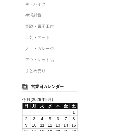
車・バイク
生活雑貨
実験・電子工作
工芸・アート
大工・ガレージ
アウトレット品
まとめ売り
営業日カレンダー
今月(2026年8月)
日
月
火
水
木
金
土
1
2
3
4
5
6
7
8
9
10
11
12
13
14
15