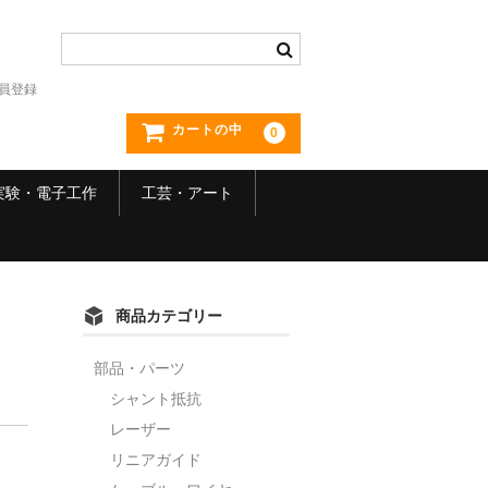
員登録
カートの中
0
実験・電子工作
工芸・アート
商品カテゴリー
部品・パーツ
シャント抵抗
レーザー
リニアガイド