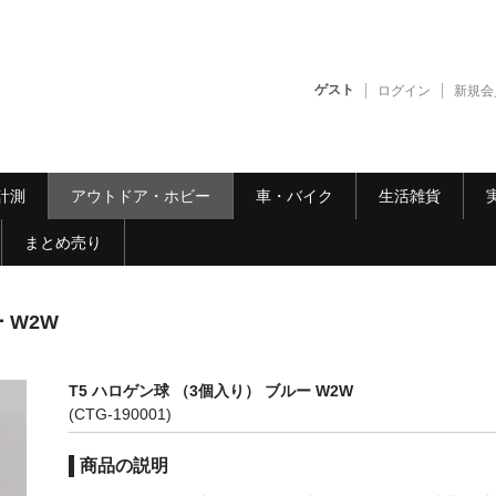
ゲスト
ログイン
新規会
計測
アウトドア・ホビー
車・バイク
生活雑貨
まとめ売り
 W2W
T5 ハロゲン球 （3個入り） ブルー W2W
(CTG-190001)
商品の説明