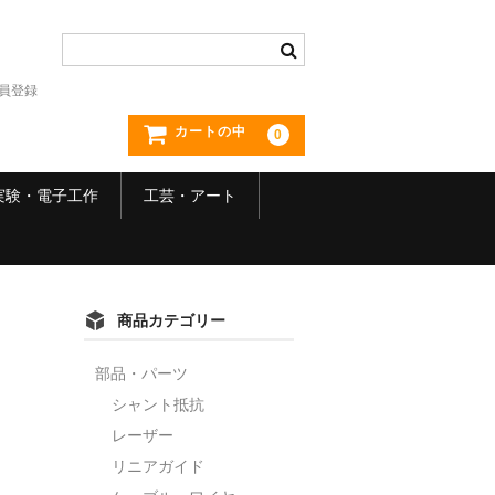
員登録
カートの中
0
実験・電子工作
工芸・アート
商品カテゴリー
部品・パーツ
シャント抵抗
レーザー
リニアガイド