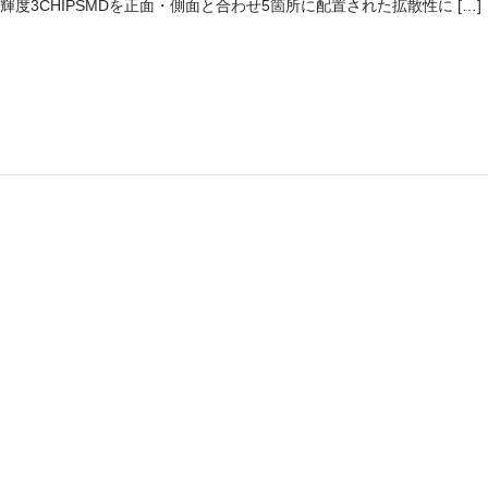
輝度3CHIPSMDを正面・側面と合わせ5箇所に配置された拡散性に […]