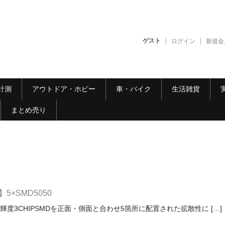
ゲスト
ログイン
新規会
計測
アウトドア・ホビー
車・バイク
生活雑貨
まとめ売り
5×SMD5050
輝度3CHIPSMDを正面・側面と合わせ5箇所に配置された拡散性に […]