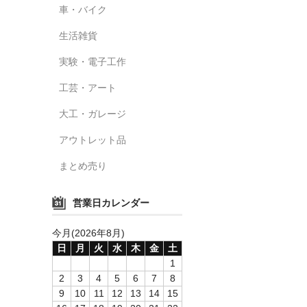
車・バイク
生活雑貨
実験・電子工作
工芸・アート
大工・ガレージ
アウトレット品
まとめ売り
営業日カレンダー
今月(2026年8月)
日
月
火
水
木
金
土
1
2
3
4
5
6
7
8
9
10
11
12
13
14
15