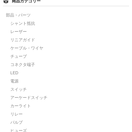
商品カテゴリー
カーライト
部品・パーツ
リレー
シャント抵抗
レーザー
バルブ
リニアガイド
ヒューズ
ケーブル・ワイヤ
チューブ
リニアガイド
コネクタ端子
材料
LED
電源
アルミ板
スイッチ
鉄板
アーケードスイッチ
カーライト
ケミカルウッド
リレー
ペレット
バルブ
ヒューズ