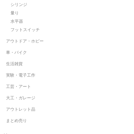
シリンジ
水平器
量り
フットスイッチ
水平器
フットスイッチ
ヒートプレート
アウトドア・ホビー
アウトドア・ホビー
車・バイク
車・バイク
生活雑貨
生活雑貨
実験・電子工作
実験・電子工作
工芸・アート
工芸・アート
大工・ガレージ
大工・ガレージ
アウトレット品
アウトレット品
まとめ売り
まとめ売り