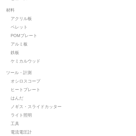
POMプレート
材料
アクリル板
アクリル板
ツール・計測
ペレット
POMプレート
オシロスコープ
アルミ板
はんだ
鉄板
ケミカルウッド
ノギス・スライドカッター
ツール・計測
ライト照明
オシロスコープ
ヒートプレート
工具
はんだ
電流電圧計
ノギス・スライドカッター
ライト照明
シリンジ・シリンダ
工具
量り
電流電圧計