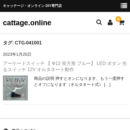
キャッテージ・オンライン DIY専門店
0
cattage.online
部品・パーツ
タグ:
CTG-041001
2023年1月25日
ケーブル・ワイヤ
アーケードスイッチ 【 Φ12 長方形 ブルー】 LED ボタン 光
チューブ
るスイッチ 12V オルタネート動作
商品の説明 押すとオンになります、もう一度押す
コネクタ端子
とオフになります（オルタネート式） […]
LED
電源
スイッチ
アーケードスイッチ