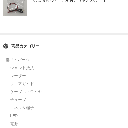
のに便利なケーブル付きコネクタの […]
カーライト
リレー
バルブ
ヒューズ
商品カテゴリー
リニアガイド
部品・パーツ
シャント抵抗
材料
レーザー
アルミ板
リニアガイド
ケーブル・ワイヤ
鉄板
チューブ
ケミカルウッド
コネクタ端子
LED
ペレット
電源