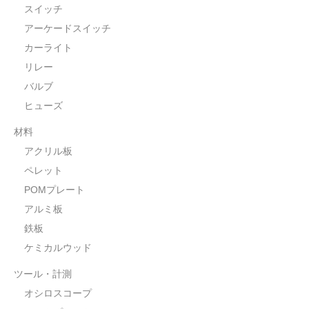
POMプレート
スイッチ
アーケードスイッチ
アクリル板
カーライト
ツール・計測
リレー
バルブ
オシロスコープ
ヒューズ
はんだ
材料
ノギス・スライドカッター
アクリル板
ペレット
ライト照明
POMプレート
工具
アルミ板
鉄板
電流電圧計
ケミカルウッド
シリンジ・シリンダ
ツール・計測
量り
オシロスコープ