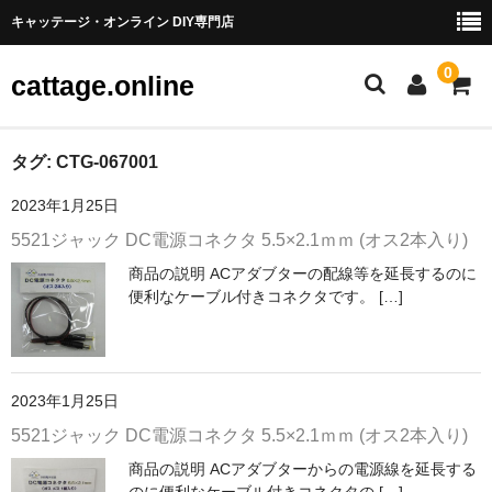
キャッテージ・オンライン DIY専門店
0
cattage.online
部品・パーツ
タグ:
CTG-067001
2023年1月25日
ケーブル・ワイヤ
5521ジャック DC電源コネクタ 5.5×2.1ｍｍ (オス2本入り)
チューブ
商品の説明 ACアダブターの配線等を延長するのに
便利なケーブル付きコネクタです。 […]
コネクタ端子
LED
電源
2023年1月25日
5521ジャック DC電源コネクタ 5.5×2.1ｍｍ (オス2本入り)
スイッチ
商品の説明 ACアダブターからの電源線を延長する
アーケードスイッチ