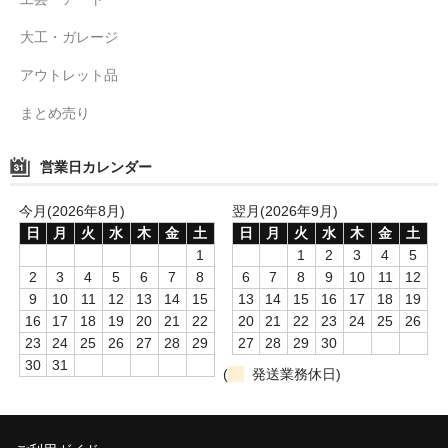
大工・ガレージ
アウトレット品
まとめ売り
営業日カレンダー
今月(2026年8月)
翌月(2026年9月)
日
月
火
水
木
金
土
日
月
火
水
木
金
土
1
1
2
3
4
5
2
3
4
5
6
7
8
6
7
8
9
10
11
12
9
10
11
12
13
14
15
13
14
15
16
17
18
19
16
17
18
19
20
21
22
20
21
22
23
24
25
26
23
24
25
26
27
28
29
27
28
29
30
30
31
(
発送業務休日)