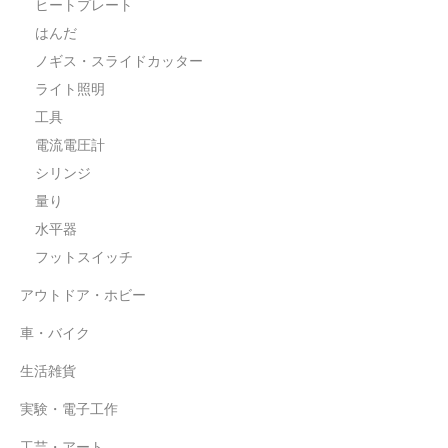
ヒートプレート
水平器
はんだ
フットスイッチ
ノギス・スライドカッター
ライト照明
ヒートプレート
工具
アウトドア・ホビー
電流電圧計
シリンジ
車・バイク
量り
生活雑貨
水平器
フットスイッチ
実験・電子工作
アウトドア・ホビー
工芸・アート
車・バイク
大工・ガレージ
生活雑貨
アウトレット品
実験・電子工作
まとめ売り
工芸・アート