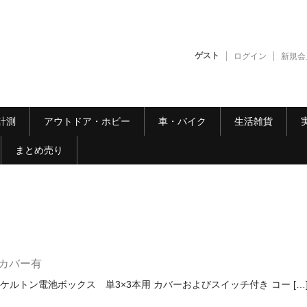
ゲスト
ログイン
新規会
計測
アウトドア・ホビー
車・バイク
生活雑貨
まとめ売り
 カバー有
ケルトン電池ボックス 単3×3本用 カバーおよびスイッチ付き コー […