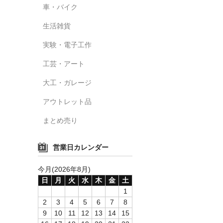
車・バイク
生活雑貨
実験・電子工作
工芸・アート
大工・ガレージ
アウトレット品
まとめ売り
営業日カレンダー
今月(2026年8月)
日
月
火
水
木
金
土
1
2
3
4
5
6
7
8
9
10
11
12
13
14
15