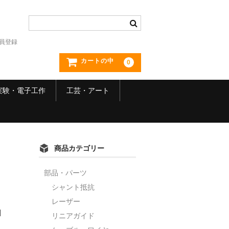
員登録
カートの中
0
実験・電子工作
工芸・アート
商品カテゴリー
部品・パーツ
シャント抵抗
レーザー
]
リニアガイド