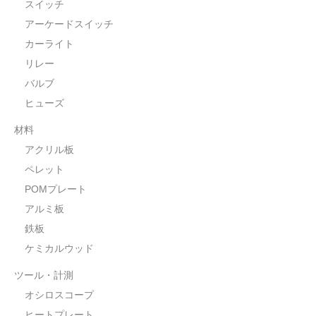
スイッチ
水平器
アーケードスイッチ
フットスイッチ
カーライト
リレー
ヒートプレート
バルブ
アウトドア・ホビー
ヒューズ
材料
車・バイク
アクリル板
生活雑貨
ペレット
POMプレート
実験・電子工作
アルミ板
工芸・アート
鉄板
ケミカルウッド
大工・ガレージ
ツール・計測
アウトレット品
オシロスコープ
まとめ売り
ヒートプレート