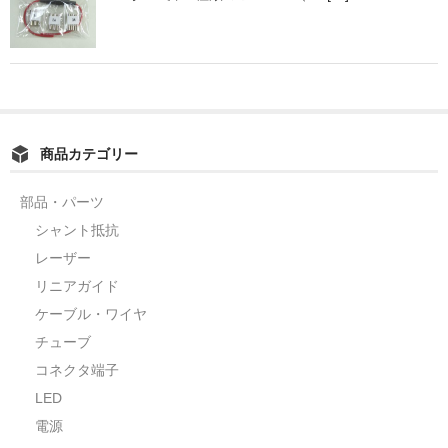
POMプレート
アクリル板
ツール・計測
オシロスコープ
商品カテゴリー
はんだ
部品・パーツ
ノギス・スライドカッター
シャント抵抗
ライト照明
レーザー
リニアガイド
工具
ケーブル・ワイヤ
電流電圧計
チューブ
コネクタ端子
シリンジ・シリンダ
LED
量り
電源