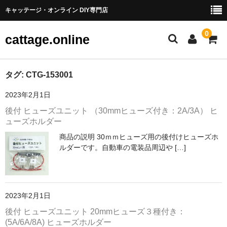
キャッテージ・オンライン DIY専門店
0
cattage.online
部品・パーツ
タグ:
CTG-153001
2023年2月1日
ケーブル・ワイヤ
後付 ヒューズユニット （30mmヒューズ付き：2A/3A） ヒ
チューブ
ューズホルダー
商品の説明 30ｍｍヒューズ用の後付けヒューズホ
コネクタ端子
ルダーです。自動車の電装品周辺や […]
LED
電源
2023年2月1日
スイッチ
後付 ヒューズユニット 20mmヒューズ３種付き：
(5A/6A/8A) ヒューズホルダー
アーケードスイッチ