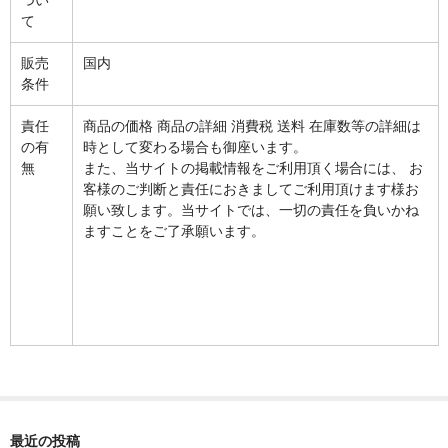
水平器
て
フットスイッチ
販売
国内
条件
ヒートプレート
責任
商品の価格 商品の詳細 消費税 送料 在庫数等の詳細は
アウトドア・ホビー
の有
時として変わる場合も御座います。
無
また、当サイトの掲載情報をご利用頂く場合には、 お
車・バイク
客様のご判断と責任におきましてご利用頂けます様お
願い致します。当サイトでは、一切の責任を負いかね
生活雑貨
ますことをご了承願います。
実験・電子工作
工芸・アート
大工・ガレージ
アウトレット品
まとめ売り
最近の投稿