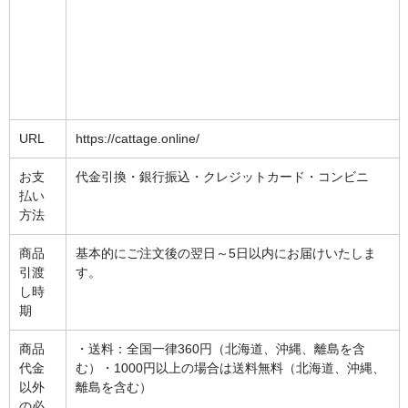
カーライト
リレー
バルブ
URL
https://cattage.online/
ヒューズ
お支
代金引換・銀行振込・クレジットカード・コンビニ
リニアガイド
払い
方法
材料
商品
基本的にご注文後の翌日～5日以内にお届けいたしま
アルミ板
引渡
す。
し時
鉄板
期
ケミカルウッド
商品
・送料：全国一律360円（北海道、沖縄、離島を含
代金
む）・1000円以上の場合は送料無料（北海道、沖縄、
ペレット
以外
離島を含む）
の必