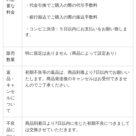
POMプレート
・代金引換でご購入の際の代引手数料
要な
料金
アクリル板
・銀行振込でご購入の際の振込手数料
ツール・計測
・コンビニ決済：５日以内にお支払いをお願い致しま
す。
オシロスコープ
はんだ
販売
特に規定はありません（商品によって設定あり）
数量
ノギス・スライドカッター
返
初期不良等の返品は、商品到着より7日以内でお願いい
ライト照明
品・
たします。商品発送後のキャンセルはお受付できませ
キャ
んのでご了承ください。
工具
ンセ
ルに
電流電圧計
つい
て
シリンジ・シリンダ
不良
商品到着日より7日以内に生じた初期不良につきまして
量り
品に
は交換させていただきます。
つい