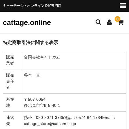
キャッテージ・オンライン DIY専門店
0
cattage.online
部品・パーツ
特定商取引法に関する表示
ケーブル・ワイヤ
販売
合同会社キャトカム
業者
チューブ
販売
谷本 真
コネクタ端子
責任
者
LED
所在
〒507-0054
電源
地
多治見市宝町5-40-1
スイッチ
連絡
携帯：080-3071-3735電話：0574-64-1784Email：
先
cattage_store@catcam.co.jp
アーケードスイッチ