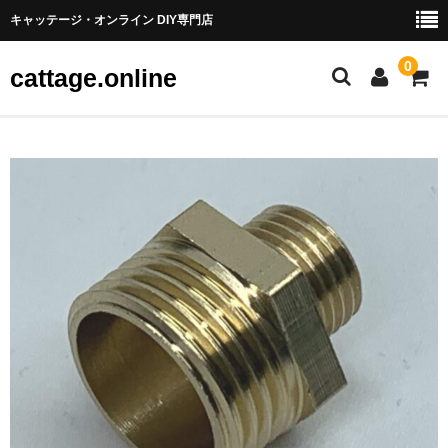
キャッテージ・オンライン DIY専門店
0
cattage.online
部品・パーツ
ケーブル・ワイヤ
チューブ
コネクタ端子
LED
電源
スイッチ
アーケードスイッチ