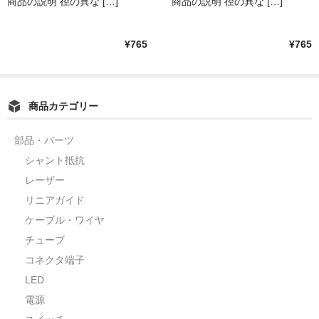
商品の説明 径の異な […]
商品の説明 径の異な […]
¥765
¥765
商品カテゴリー
部品・パーツ
シャント抵抗
レーザー
リニアガイド
ケーブル・ワイヤ
チューブ
コネクタ端子
LED
電源