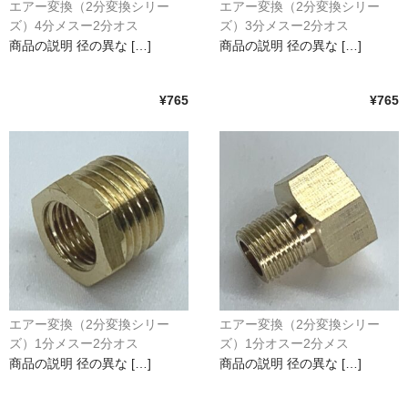
エアー変換（2分変換シリー
エアー変換（2分変換シリー
水平器
ズ）4分メスー2分オス
ズ）3分メスー2分オス
商品の説明 径の異な […]
商品の説明 径の異な […]
フットスイッチ
ヒートプレート
¥765
¥765
アウトドア・ホビー
車・バイク
生活雑貨
実験・電子工作
工芸・アート
大工・ガレージ
エアー変換（2分変換シリー
エアー変換（2分変換シリー
ズ）1分メスー2分オス
ズ）1分オスー2分メス
アウトレット品
商品の説明 径の異な […]
商品の説明 径の異な […]
まとめ売り