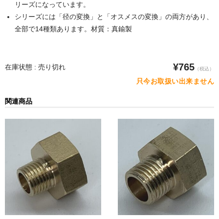
POMプレート
リーズになっています。
シリーズには「径の変換」と「オスメスの変換」の両方があり、
アクリル板
全部で14種類あります。材質：真鍮製
ツール・計測
オシロスコープ
¥765
在庫状態 : 売り切れ
（税込）
只今お取扱い出来ません
はんだ
関連商品
ノギス・スライドカッター
ライト照明
工具
電流電圧計
シリンジ・シリンダ
量り