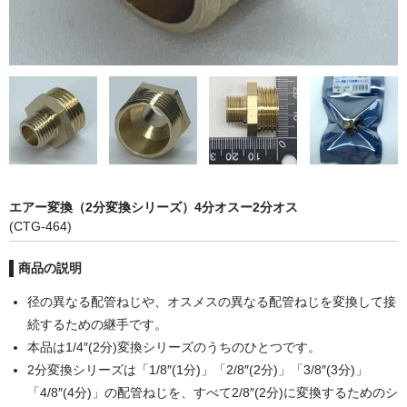
カーライト
リレー
バルブ
ヒューズ
リニアガイド
エアー変換（2分変換シリーズ）4分オスー2分オス
材料
(CTG-464)
アルミ板
商品の説明
鉄板
径の異なる配管ねじや、オスメスの異なる配管ねじを変換して接
続するための継手です。
ケミカルウッド
本品は1/4″(2分)変換シリーズのうちのひとつです。
2分変換シリーズは「1/8″(1分)」「2/8″(2分)」「3/8″(3分)」
ペレット
「4/8″(4分)」の配管ねじを、すべて2/8″(2分)に変換するためのシ