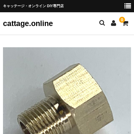
キャッテージ・オンライン DIY専門店
0
cattage.online
部品・パーツ
ケーブル・ワイヤ
チューブ
コネクタ端子
LED
電源
スイッチ
アーケードスイッチ