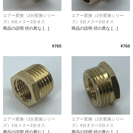
水平器
エアー変換（2分変換シリー
エアー変換（2分変換シリー
フットスイッチ
ズ）4分メスー2分オス
ズ）3分メスー2分オス
商品の説明 径の異な […]
商品の説明 径の異な […]
ヒートプレート
アウトドア・ホビー
¥765
¥765
車・バイク
生活雑貨
実験・電子工作
工芸・アート
大工・ガレージ
アウトレット品
エアー変換（2分変換シリー
エアー変換（2分変換シリー
ズ）1分メスー2分オス
ズ）4分オスー2分メス
まとめ売り
商品の説明 径の異な […]
商品の説明 径の異な […]