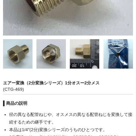
カーライト
リレー
バルブ
ヒューズ
リニアガイド
材料
エアー変換（2分変換シリーズ）1分オスー2分メス
アルミ板
(CTG-469)
鉄板
商品の説明
ケミカルウッド
径の異なる配管ねじや、オスメスの異なる配管ねじを変換して接
続するための継手です。
ペレット
本品は1/4″(2分)変換シリーズのうちのひとつです。