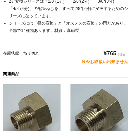
2分変換シリーズは「1/8″(1分)」「2/8″(2分)」「3/8″(3分)」
POMプレート
「4/8″(4分)」の配管ねじを、すべて2/8″(2分)に変換するためのシ
アクリル板
リーズになっています。
シリーズには「径の変換」と「オスメスの変換」の両方があり、
ツール・計測
全部で14種類あります。材質：真鍮製
オシロスコープ
はんだ
¥765
在庫状態 : 売り切れ
（税込）
只今お取扱い出来ません
ノギス・スライドカッター
関連商品
ライト照明
工具
電流電圧計
シリンジ・シリンダ
量り